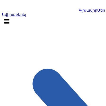
Մուտք գործել
Գլխավոր
Մեր
Նվիրաբերել