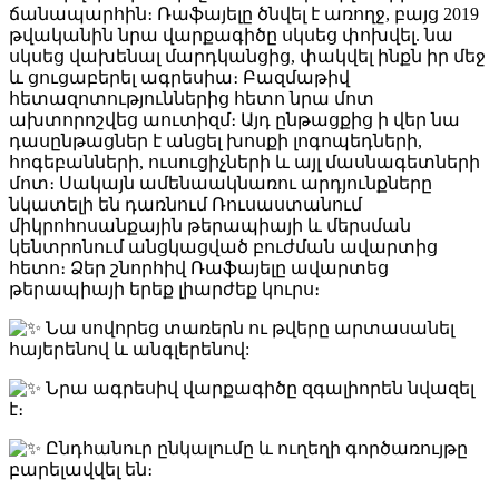
ճանապարհին։ Ռաֆայելը ծնվել է առողջ, բայց 2019
թվականին նրա վարքագիծը սկսեց փոխվել. նա
սկսեց վախենալ մարդկանցից, փակվել ինքն իր մեջ
և ցուցաբերել ագրեսիա։ Բազմաթիվ
հետազոտություններից հետո նրա մոտ
ախտորոշվեց աուտիզմ։ Այդ ընթացքից ի վեր նա
դասընթացներ է անցել խոսքի լոգոպեդների,
հոգեբանների, ուսուցիչների և այլ մասնագետների
մոտ։ Սակայն ամենաակնառու արդյունքները
նկատելի են դառնում Ռուսաստանում
միկրոհոսանքային թերապիայի և մերսման
կենտրոնում անցկացված բուժման ավարտից
հետո։ Ձեր շնորհիվ Ռաֆայելը ավարտեց
թերապիայի երեք լիարժեք կուրս։
Նա սովորեց տառերն ու թվերը արտասանել
հայերենով և անգլերենով:
Նրա ագրեսիվ վարքագիծը զգալիորեն նվազել
է։
Ընդհանուր ընկալումը և ուղեղի գործառույթը
բարելավվել են։