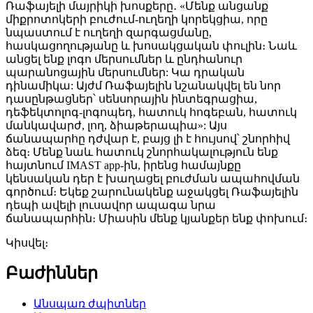
Ռաֆայելի մայրիկի խոսքերը․ «Մենք անցանք
միքրոտոկերի բուժում-ուղեղի կորեկցիա, որը
նպաստում է ուղեղի զարգացմանը,
հասկացողությանը և խոսակցական փուլին։ Նաև
անցել ենք լոգո մերսումներ և ընդհանուր
պարանոցային մերսումներ: Կա դրական
դինամիկա: Այժմ Ռաֆայելին նշանակվել են նոր
դասընթացներ՝ սենսորային ինտեգրացիա,
դեֆեկտոլոգ-լոգոպեդ, հատուկ հոգեբան, հատուկ
մանկավարժ, լող, ձիաթերապիա»: Այս
ճանապարհը դժվար է, բայց լի է հույսով՝ շնորհիվ
ձեզ։ Մենք նաև հատուկ շնորհակալություն ենք
հայտնում IMAST app-ին, իրենց համայնքը
կենսական դեր է խաղացել բուժման ապահովման
գործում։ Եկեք շարունակենք աջակցել Ռաֆայելին
դեպի ավելի լուսավոր ապագա նրա
ճանապարհին։ Միասին մենք կյանքեր ենք փոխում։
Կիսվել։
Բաժիններ
Անսպառ ժպիտներ