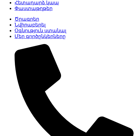
Հետադարձ կապ
Փաստաթղթեր
Ծրագրեր
Նվիրաբերել
Օգնություն ստանալ
Մեր գործընկերները