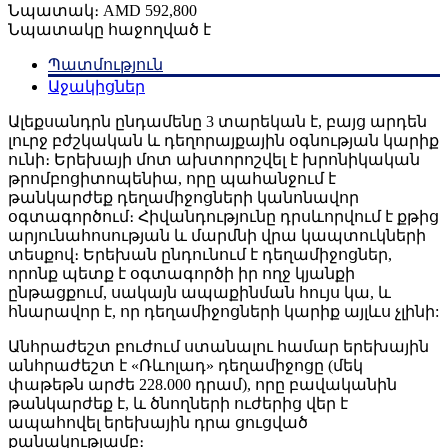
Նպատակ։
AMD
592,800
Նպատակը հաջողված է
Պատմություն
Աջակիցներ
Ալեքսանդրն ընդամենը 3 տարեկան է, բայց արդեն
լուրջ բժշկական և դեղորայքային օգնության կարիք
ունի։ Երեխայի մոտ ախտորոշվել է խրոնիկական
թրոմբոցիտոպենիա, որը պահանջում է
թանկարժեք դեղամիջոցների կանոնավոր
օգտագործում։ Հիվանդությունը դրսևորվում է քթից
արյունահոսության և մարմնի վրա կապտուկների
տեսքով։ Երեխան ընդունում է դեղամիջոցներ,
որոնք պետք է օգտագործի իր ողջ կյանքի
ընթացքում, սակայն ապաքինման հույս կա, և
հնարավոր է, որ դեղամիջոցների կարիք այլևս չլինի:
Անհրաժեշտ բուժում ստանալու համար երեխային
անհրաժեշտ է «Ռևոլադ» դեղամիջոցը (մեկ
փաթեթն արժե 228.000 դրամ), որը բավականին
թանկարժեք է, և ծնողների ուժերից վեր է
ապահովել երեխային դրա ցուցված
քանակությամբ։