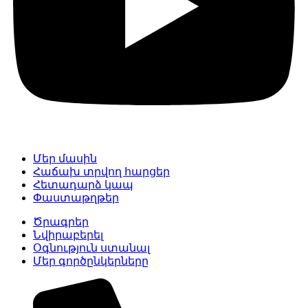
Մեր մասին
Հաճախ տրվող հարցեր
Հետադարձ կապ
Փաստաթղթեր
Ծրագրեր
Նվիրաբերել
Օգնություն ստանալ
Մեր գործընկերները