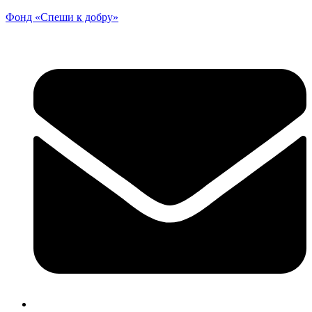
Фонд «Спеши к добру»