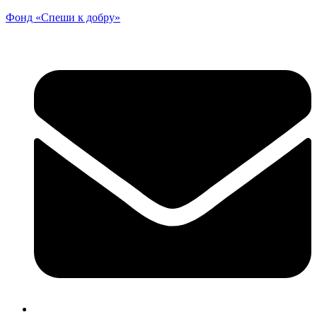
Фонд «Спеши к добру»