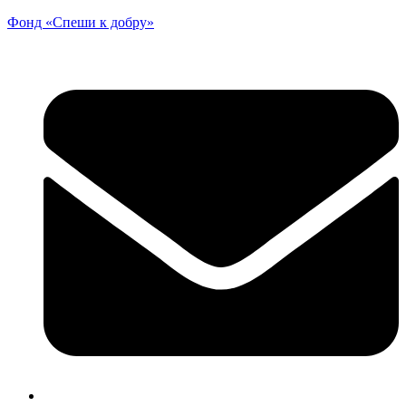
Фонд «Спеши к добру»