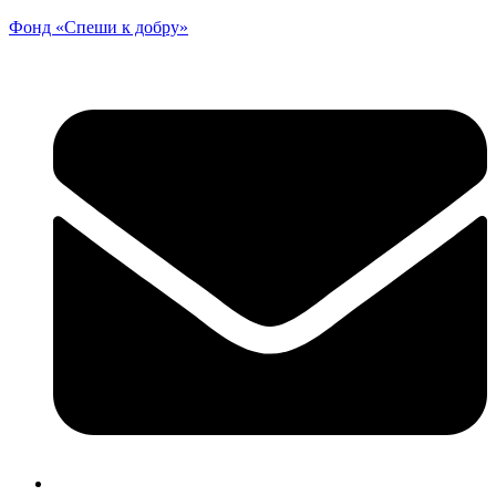
Фонд «Спеши к добру»